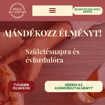
Skip
to
JELENTKEZEK NYÍLT
NAPRA
content
Gluténmentes Pizzalapok
AJÁNDÉKOZZ ÉLMÉNYT!
Születésnapra és
évfordulóra
TOVÁBB
KÉREM AZ
OLVASOK
AJÁNDÉKUTALVÁNYT