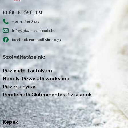
ELÉRHETŐSÉGEM:
+36 70 616 8123
info@pizzaaccademia.hu
facebook.com/zoli.simon.79
Szolgáltatásaink:
Pizzasütő Tanfolyam
Nápolyi Pizzasütő workshop
Pizzéria nyitás
Rendelhető Gluténmentes Pizzalapok
Képek