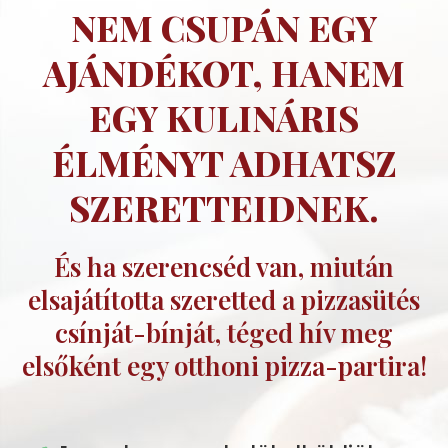
NEM CSUPÁN EGY
AJÁNDÉKOT, HANEM
EGY KULINÁRIS
ÉLMÉNYT ADHATSZ
SZERETTEIDNEK.
És ha szerencséd van, miután
elsajátította szeretted a pizzasütés
csínját-bínját, téged hív meg
elsőként egy otthoni pizza-partira!