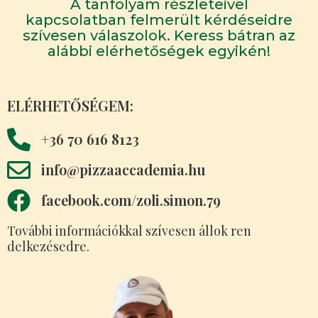
A tanfolyam részleteivel
kapcsolatban felmerült kérdéseidre
szívesen válaszolok. Keress bátran az
alábbi elérhetőségek egyikén!
ELÉRHETŐSÉGEM:
+36 70 616 8123
info@pizzaaccademia.hu
facebook.com/zoli.simon.79
További információkkal szívesen állok ren​
delkezésedre.